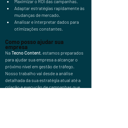
Maximizar o ROI das campanhas.
Adaptar estratégias rapidamente às 
mudanças de mercado.
Analisar e interpretar dados para 
otimizações constantes.
Como posso ajudar sua 
empresa
Na 
Tecno Content
, estamos preparados 
para ajudar sua empresa a alcançar o 
próximo nível em gestão de tráfego. 
Nosso trabalho vai desde a análise 
detalhada da sua estratégia atual até a 
criação e execução de campanhas que 
geram resultados reais.
Vamos conversar?
 Acesse 
nossa página de apresentação
 e veja 
como podemos transformar seus 