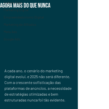
Tráfego Pago
agora mais do que nunca
Marketing Digital
Empreendedorismo Digital
Marketing de Afiliados
Meta Ads
Google Ads
A cada ano, o cenário do marketing 
digital evolui, e 2025 não será diferente. 
Com a crescente sofisticação das 
plataformas de anúncios, a necessidade 
de estratégias otimizadas e bem 
estruturadas nunca foi tão evidente. 