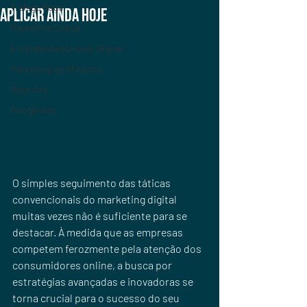
Tráfego Pago
Aplicar Ainda Hoje
Marketing Digital
Empreendedorismo Digital
Marketing de Afiliados
Meta Ads
Google Ads
O simples seguimento das táticas 
convencionais do marketing digital 
muitas vezes não é suficiente para se 
destacar. À medida que as empresas 
competem ferozmente pela atenção dos 
consumidores online, a busca por 
estratégias avançadas e inovadoras se 
torna crucial para o sucesso do seu 