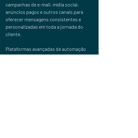
campanhas de e-mail, mídia social, 
anúncios pagos e outros canais para 
oferecer mensagens consistentes e 
personalizadas em toda a jornada do 
cliente. 
Plataformas avançadas de automação 
permitem segmentação precisa e 
acompanham o comportamento do 
cliente em tempo real para ajustar as 
mensagens conforme necessário.
Você pode saber mais sobre este e 
outros temas acessando o meu 
Instagram @
renanalmeidadigital
. Lá, eu 
posto dicas diariamente para te ajudar a 
alcançar seus objetivos relacionados ao 
seu negócio digital. Quer saber mais 
segredos sobre o Marketing Digital que 