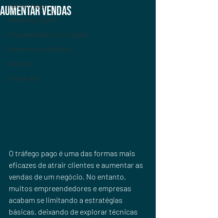
Tráfego Pago
Aumentar Vendas
Marketing Digital
Empreendedorismo Digital
Marketing de Afiliados
Meta Ads
Google Ads
O tráfego pago é uma das formas mais 
eficazes de atrair clientes e aumentar as 
vendas de um negócio. No entanto, 
muitos empreendedores e empresas 
acabam se limitando a estratégias 
básicas, deixando de explorar técnicas 