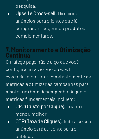
pesquisa.
Upsell e Cross-sell:
 Direcione 
anúncios para clientes que já 
compraram, sugerindo produtos 
complementares.
7. Monitoramento e Otimização 
Contínua
O tráfego pago não é algo que você 
configura uma vez e esquece. É 
essencial monitorar constantemente as 
métricas e otimizar as campanhas para 
manter um bom desempenho. Algumas 
métricas fundamentais incluem:
CPC (Custo por Clique):
 Quanto 
menor, melhor.
CTR (Taxa de Cliques):
 Indica se seu 
anúncio está atraente para o 
público.