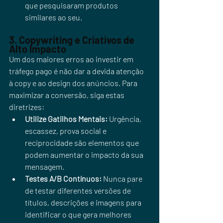
que pesquisaram produtos 
similares ao seu.
3. Copywriting e Criativos de 
Alto Impacto
Um dos maiores erros ao investir em 
tráfego pago é não dar a devida atenção 
à copy e ao design dos anúncios. Para 
maximizar a conversão, siga estas 
diretrizes:
Utilize Gatilhos Mentais:
 Urgência, 
escassez, prova social e 
reciprocidade são elementos que 
podem aumentar o impacto da sua 
mensagem.
Testes A/B Contínuos:
 Nunca pare 
de testar diferentes versões de 
títulos, descrições e imagens para 
identificar o que gera melhores 