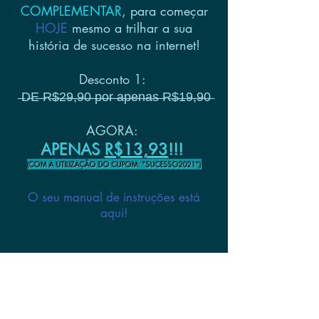
COMPLEMENTAR
, para começar
HOJE
mesmo a trilhar a sua
história de sucesso na internet!
Desconto 1:
̶D̶E̶ ̶R̶$̶2̶9̶,̶9̶0̶ ̶p̶o̶r̶ ̶a̶p̶e̶n̶a̶s̶ ̶R̶$̶1̶9̶,̶9̶0̶
AGORA:
APENAS
R$13,93
!!!
(COM A UTILIZAÇÃO DO CUPOM: "SUCESSO2021")
O seu manual de instruções está
aqui!