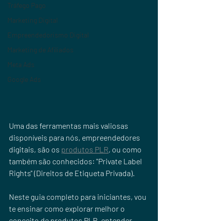
Tráfego Pago
Marketing Digital
Empreendedorismo Digital
Marketing de Afiliados
Meta Ads
Google Ads
Uma das ferramentas mais valiosas 
disponíveis para nós, empreendedores 
digitais, são os 
produtos PLR
, ou como 
também são conhecidos: "Private Label 
Rights" (Direitos de Etiqueta Privada). 
Neste guia completo para iniciantes, vou 
te ensinar como explorar melhor o 
conceito de produtos PLR, entender 